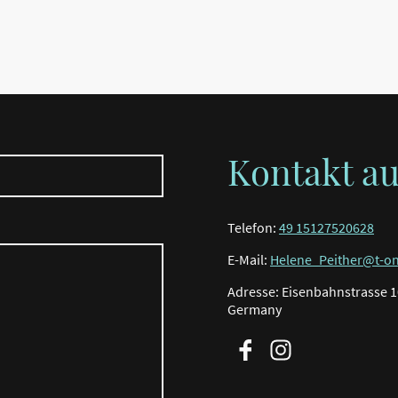
Kontakt a
Telefon:
49 15127520628
E-Mail:
Helene_Peither@t-on
Adresse: Eisenbahnstrasse 1
Germany