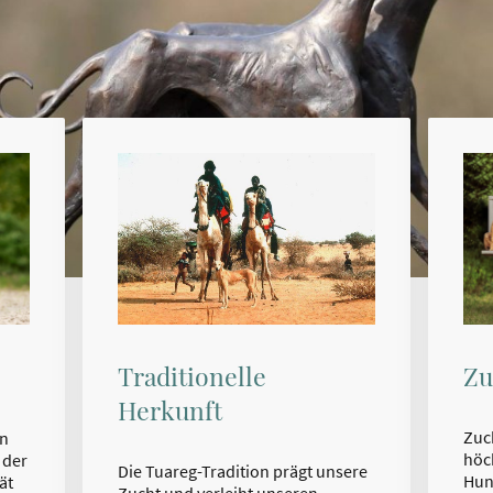
Traditionelle
Zu
Herkunft
Zuc
en
höc
 der
Die Tuareg-Tradition prägt unsere
Hun
ät