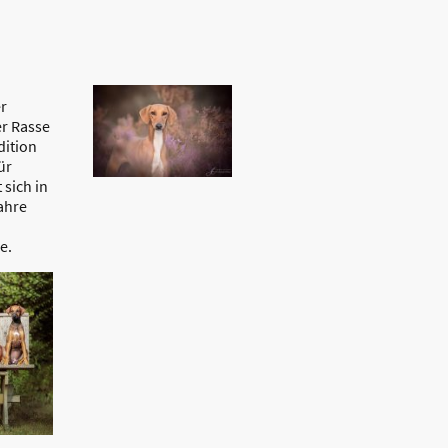
er
r Rasse
dition
ür
 sich in
ahre
e.