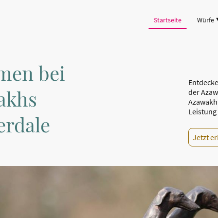
Startseite
Würfe
men bei
Entdecke
akhs
der Azaw
Azawakh 
Leistung
verdale
Jetzt e