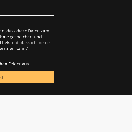
den, dass diese Daten zum
hme gespeichert und
st bekannt, dass ich meine
derrufen kann.*
ichen Felder aus.
nd