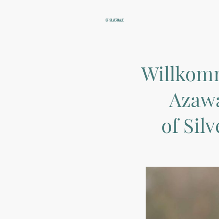
of Silverdale
Willkom
Azaw
of Sil