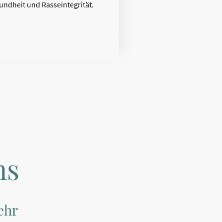
undheit und Rasseintegrität.
ns
ehr